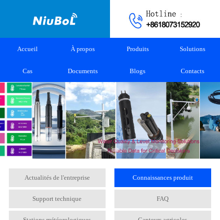
Accueil
À propos
Produits
Solutions
Cas
Documents
Blogs
Contacts
Actualités de l'entreprise
Connaissances produit
Support technique
FAQ
Stations météorologiques
Capteurs agricoles