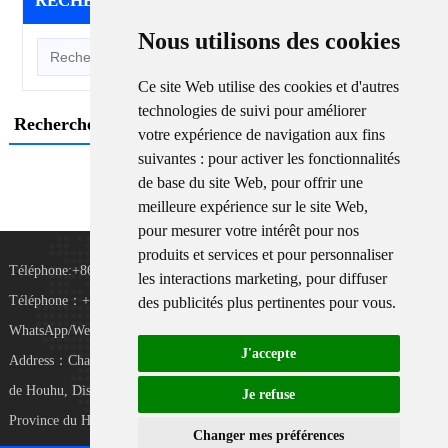
RECHERCHER
/ SEARCH
Nous utilisons des cookies
Ce site Web utilise des cookies et d'autres
technologies de suivi pour améliorer
Recherche et Éducation
votre expérience de navigation aux fins
suivantes :
pour activer les fonctionnalités
de base du site Web
,
pour offrir une
meilleure expérience sur le site Web
,
pour mesurer votre intérêt pour nos
produits et services et pour personnaliser
Téléphone:+8615367865107
les interactions marketing
,
pour diffuser
Téléphone：+8618073152920
des publicités plus pertinentes pour vous
.
WhatsApp/WeChat:+8615388025079
J'accepte
Address：Chambre 102, District D, Parc industriel
TiKToK
de Houhu, District de Yuelu, Ville de Changsha,
Je refuse
Province du Hunan, Chine
Changer mes préférences