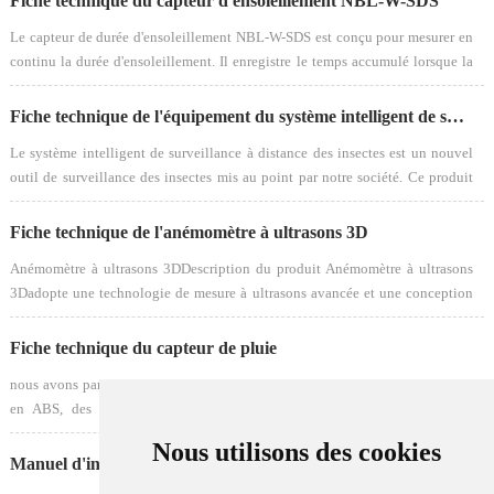
Fiche technique du capteur d'ensoleillement NBL-W-SDS
Le capteur de durée d'ensoleillement NBL-W-SDS est conçu pour mesurer en
continu la durée d'ensoleillement. Il enregistre le temps accumulé lorsque la
tension de rayonnement incidente sur le capteur dépasse un seuil prédéfini de
200m···
Fiche technique de l'équipement du système intelligent de surveillance à distance des nuisibles
Le système intelligent de surveillance à distance des insectes est un nouvel
outil de surveillance des insectes mis au point par notre société. Ce produit
est fabriqué et traité conformément à la norme nationale GB/T 24689.1-2009
po···
Fiche technique de l'anémomètre à ultrasons 3D
Anémomètre à ultrasons 3DDescription du produit Anémomètre à ultrasons
3Dadopte une technologie de mesure à ultrasons avancée et une conception
structurelle unique, ce qui réduit considérablement l'influence de la résistance
au v···
Fiche technique du capteur de pluie
nous avons partagé les fiches techniques des pluviomètres à auget basculant
en ABS, des pluviomètres à auget basculant en acier inoxydable, des
pluviomètres à auget basculant double et des pluviomètres de 0.5mm et
Nous utilisons des cookies
0.2mm. Les différ···
Manuel d'instructions du capteur de pluie à double godet basculant NBL-W-DRS (résolution 0.1 mm)