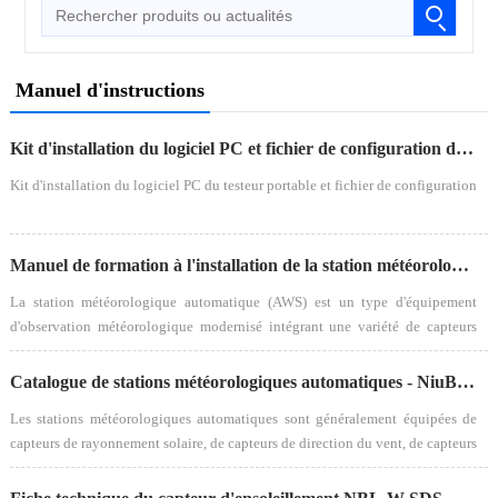
Manuel d'instructions
Kit d'installation du logiciel PC et fichier de configuration du testeur portable
Kit d'installation du logiciel PC du testeur portable et fichier de configuration
Manuel de formation à l'installation de la station météorologique automatique (AWS)
La station météorologique automatique (AWS) est un type d'équipement
d'observation météorologique modernisé intégrant une variété de capteurs
météorologiques, de systèmes d'acquisition et de traitement des données et de
technol···
Catalogue de stations météorologiques automatiques - NiuBoL
Les stations météorologiques automatiques sont généralement équipées de
capteurs de rayonnement solaire, de capteurs de direction du vent, de capteurs
de vitesse du vent, de capteurs multifactoriels (capteurs de dioxyde de
carbone, ca···