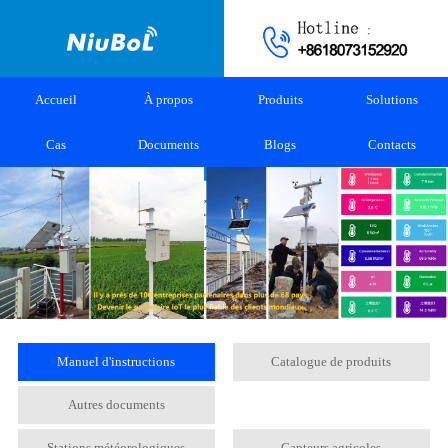
Accueil
À propos
Produits
Solutions
Cas
Documents
Blogs
Contacts
Manuel d'instructions
Catalogue de produits
Autres documents
Stations météorologiques
Capteurs agricoles