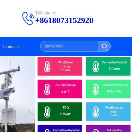
Téléphone:
+8618073152920
Contacts