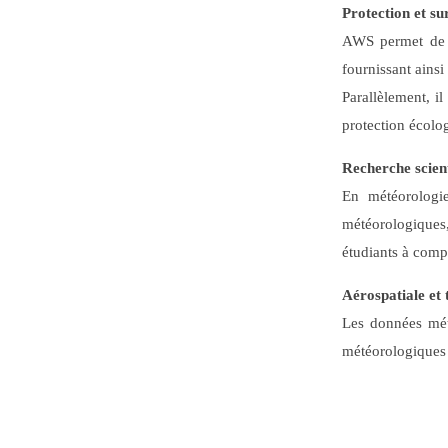
Protection et su
AWS permet de su
fournissant ainsi
Parallèlement, i
protection écolo
Recherche scient
En météorologie
météorologiques,
étudiants à comp
Aérospatiale et 
Les données mété
météorologiques e