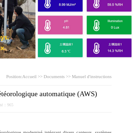
Position:
Accueil
>>
Documents
>>
Manuel d'instructions
 météorologique automatique (AWS)
ité：965
rologique modernisé intégrant divers capteurs, systèmes