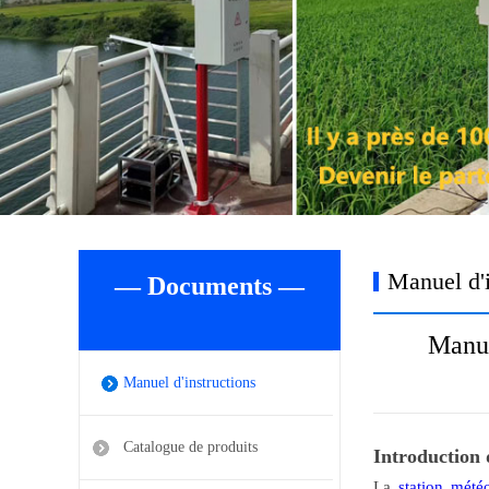
Manuel d'i
— Documents —
Manue
Manuel d'instructions
Catalogue de produits
Introduction 
La
station mété