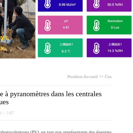
Position:
Accueil
>>
Cas
ue à pyranomètres dans les centrales
ues
ité：1487
photovoltaïques (PV), en tant que représentants des énergies