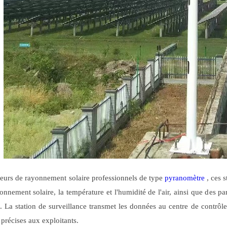
eurs de rayonnement solaire professionnels de type
pyranomètre
, ces s
yonnement solaire, la température et l'humidité de l'air, ainsi que des pa
s. La station de surveillance transmet les données au centre de contrôle
précises aux exploitants.