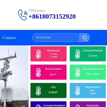
Téléphone:
+8618073152920
Contacts