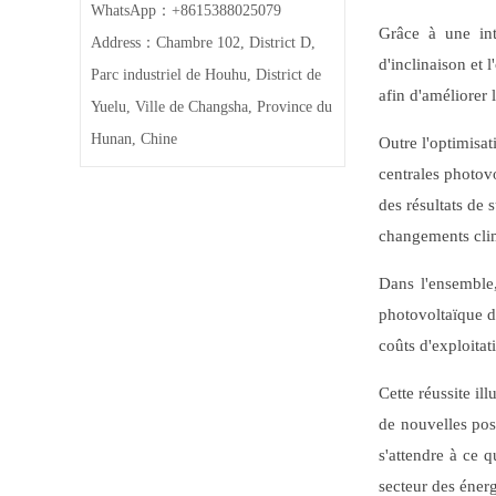
WhatsApp：+8615388025079
Grâce à une inté
Address：Chambre 102, District D,
d'inclinaison et 
Parc industriel de Houhu, District de
afin d'améliorer 
Yuelu, Ville de Changsha, Province du
Hunan, Chine
Outre l'optimisat
centrales photov
des résultats de 
changements climat
Dans l'ensemble,
photovoltaïque de
coûts d'exploita
Cette réussite il
de nouvelles pos
s'attendre à ce 
secteur des éner