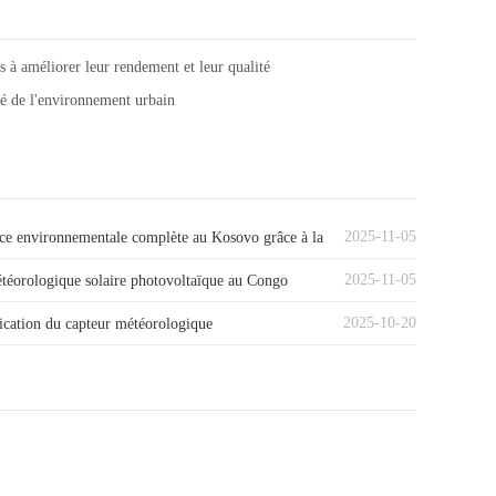
es à améliorer leur rendement et leur qualité
té de l'environnement urbain
2025-11-05
nce environnementale complète au Kosovo grâce à la
2025-11-05
étéorologique Niubol
étéorologique solaire photovoltaïque au Congo
2025-10-20
le)
ication du capteur météorologique
étrique à ultrasons 7 en 1