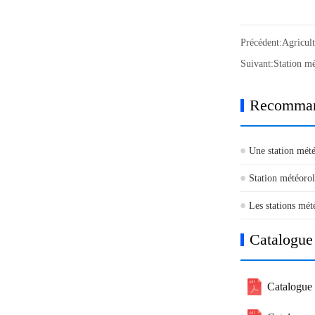
Précédent:
Agricult
Suivant:
Station mé
Recommand
Une station mété
déployés avec s
Station météorol
pour la producti
Les stations mété
vergers de pomm
Catalogue
Catalogue 