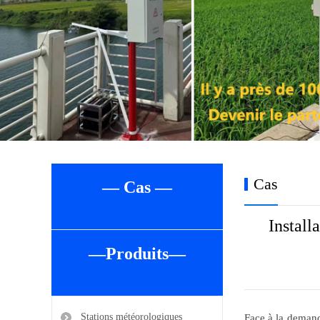
Cas
— Cas —
Install
—Produits—
Stations météorologiques
Face à la demand