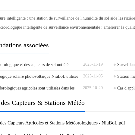
ure intelligente : une station de surveillance de l'humidité du sol aide les rizièr
téorologique intelligente de surveillance environnementale : améliorer la quali
ations associées
2025-11-19
orologique et des capteurs de sol ont été
Surveilla
2025-11-05
uccès au Cambodge
ogique solaire photovoltaïque NiuBoL utilisée
station m
Station m
2025-10-20
on d'énergie solaire à Maurice
orologiques agricoles sont utilisées dans les
(Brazzavil
Cas d'appl
iers.
multiparam
 des Capteurs & Stations Météo
des Capteurs Agricoles et Stations Météorologiques - NiuBoL.pdf