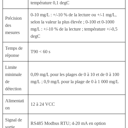
température 0,1 degC
0-10 mg/L : +/-10 % de la lecture ou +/-1 mg/L,
Précision
selon la valeur la plus élevée ; 0-100 et 0-1000
des
mg/L : +/-10 % de la lecture ; température +/-0,5
mesures
degC
Temps de
T90 < 60 s
réponse
Limite
minimale
0,09 mg/L pour les plages de 0 à 10 et de 0 à 100
de
mg/L ; 0,9 mg/L pour la plage de 0 à 1 000 mg/L
détection
Alimentati
12 à 24 VCC
on
Signal de
RS485 Modbus RTU; 4-20 mA en option
sortie