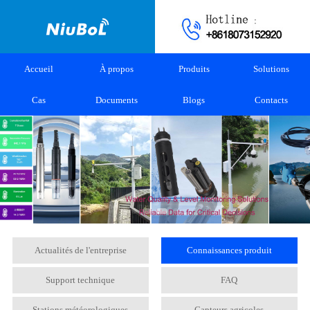
Accueil
À propos
Produits
Solutions
Cas
Documents
Blogs
Contacts
Actualités de l'entreprise
Connaissances produit
Support technique
FAQ
Stations météorologiques
Capteurs agricoles