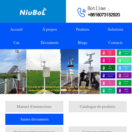
Accueil
À propos
Produits
Solutions
Cas
Documents
Blogs
Contacts
Manuel d'instructions
Catalogue de produits
Autres documents
Stations météorologiques
Capteurs agricoles